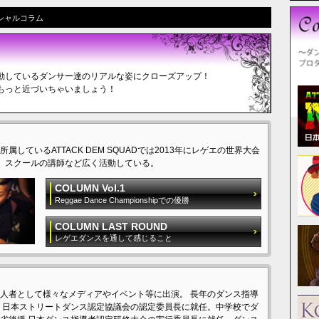
シャルコラム
動しているダンサー達のリアルな姿にクローズアップ！
もっと近づいちゃいましょう！
ているATTACK DEM SQUADでは2013年にレゲエの世界大会
版、スクールの講師など広く活動している。
COLUMN Vol.1
Reggae Dance Championshipでの優勝
COLUMN LAST ROUND
レゲエダンスを通して感じること
人者として様々なメディアやイベント等に出演。 長年のダンス指導
）日本ストリートダンス認定協議会の認定委員長に就任。中学校でダ