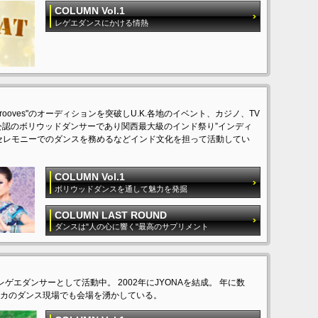
COLUMN Vol.1
レゲエダンスにかける情熱
grooves"のオーディションを突破しU.K.各地のイベント、カジノ、TV
公認のボリウッドダンサーであり関西最大級のインド祭り”インディ
セレモニーでのダンスを務めるなどインド文化を担って活動してい
COLUMN Vol.1
ボリウッドダンスを通して魅力を発掘
COLUMN LAST ROUND
ダンスは"人の心に響く"最高のサプリメント
にレゲエダンサーとして活動中。 2002年にJYONAを結成。 年に数
カのダンス現場でも会場を湧かしている。