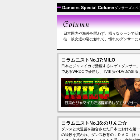
Dancers Special Column
ダンサーズスペ
日本国内や海外を問わず、様々なシーンで活
彼・彼女達の姿に触れて、憧れのダンサーに
コラムニストNo.17:MILO
日本とジャマイカで活躍するレゲエダンサー。所属し
であるWRDCで優勝し、TV出演やDVDの出
コラムニストNo.16:のりんご☆
ダンスと大道芸を融合させた日本における第一
の経験を買われ、ダンス教育のＪＤＡＣ （社