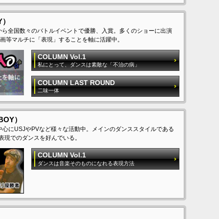
Y）
在学時から全国数々のバトルイベントで優勝、入賞。多くのショーに出演
画等マルチに「表現」することを軸に活躍中。
COLUMN Vol.1
私にとって、ダンスは素敵な「不治の病」
COLUMN LAST ROUND
二味一体
BOY）
中心にUSJやPVなど様々な活動中。メインのダンススタイルである
た表現でのダンスを好んでいる。
COLUMN Vol.1
ダンスは音楽そのものになれる表現方法