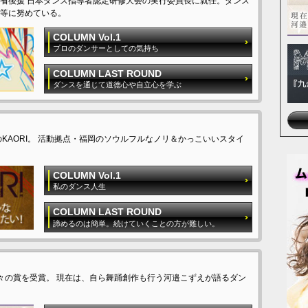
省後援 日本ダンス指導者認定研修大会の実行委員長に就任。ダンス
等に努めている。
COLUMN Vol.1
プロのダンサーとしての気持ち
COLUMN LAST ROUND
ダンスを通じて道徳心や自立心を学ぶ
KAORI。 活動拠点・福岡のソウルフルなノリ＆かっこいいスタイ
COLUMN Vol.1
私のダンス人生
COLUMN LAST ROUND
諦めるのは簡単。続けていくことの方が難しい。
々の賞を受賞。 現在は、自ら舞踊創作も行う河邉こずえが語るダン