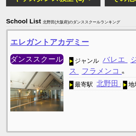
School List
北野田(大阪府)のダンススクールランキング
エレガントアカデミー
ダンススクール
バレエ
ジャンル
ス
フラメンコ
他
北野田
最寄駅
地