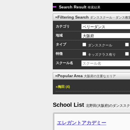
Search Result
検索結果
»Filtering Search
ダンススクール・ダンス教
カテゴリ
地域
タイプ
ダンススクール
特徴
キッズクラス有り
スクール名
»Popular Area
大阪府の主要なエリア
»梅田 (4)
School List
北野田(大阪府)のダンスス
エレガントアカデミー