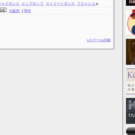
ジャズダンス
ヒップホップ
ストリートダンス
フラメンコ
他
地域
大阪府
|
堺市
»スクール詳細