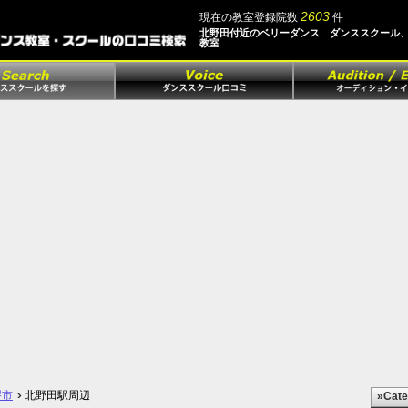
2603
現在の教室登録院数
件
北野田付近のベリーダンス ダンススクール
教室
堺市
北野田駅周辺
»Cate