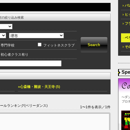
バレ
ヒッ
室の絞り込み検索
フラ
ベリ
専門学校
フィットネスクラブ
その
初心者クラス有り
Spe
»心斎橋・難波・天王寺 (5)
クールランキング(ベリーダンス)
1〜1件を表示／1件