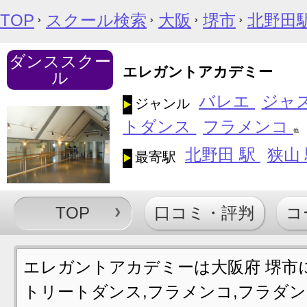
TOP
スクール検索
大阪
堺市
北野田
ダンススクー
エレガントアカデミー
ル
バレエ
ジャ
ジャンル
トダンス
フラメンコ
他
北野田 駅
狭山
最寄駅
TOP
口コミ・評判
コ
エレガントアカデミーは大阪府 堺市に
トリートダンス,フラメンコ,フラダ