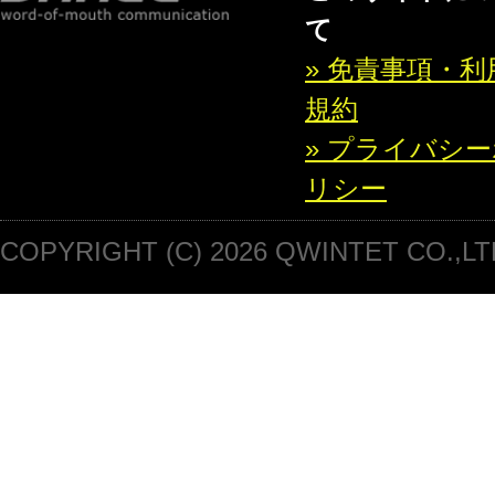
て
» 免責事項・利
規約
» プライバシ
リシー
COPYRIGHT (C) 2026 QWINTET CO.,LT