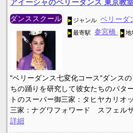
アイーシャのベリーダンス 東京教
ダンススクール
ベリーダ
ジャンル
参宮橋
最寄駅
地
”ベリーダンス七変化コース”ダンス
ちの踊りを研究して彼女たちのパタ
トのスーパー御三家：タヒヤカリオ
三家：ナグワフォワード スフェル
詳細