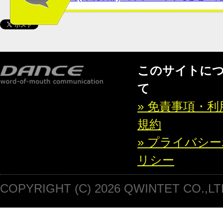
このサイトに
て
» 免責事項・利
規約
» プライバシ
リシー
COPYRIGHT (C) 2026 QWINTET CO.,LT