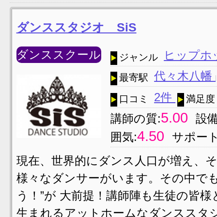
ダンススタジオ SiS
ダンススクール
ヒップホ
ジャンル
代々木八幡
最寄駅
2件
口コミ
満足度
5.00
講師の質:
設備
4.50
囲気:
サポート
現在、世界的にダンス人口が増え、
様々なダンサーがいます。その中でも「
う！”が 大前提！講師陣も生徒の皆
生まれるアットホームなダンススタジ