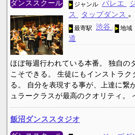
ダンススクール
バレエ
ジャンル
ス
タップダンス
他
渋谷
最寄駅
地域
道
ほぼ毎週行われている本番。 独自の
こそできる。 生徒にもインストラク
る。 自分を表現する事が、上達に繋が
ュラークラスが最高のクオリティ。 
飯沼ダンススタジオ