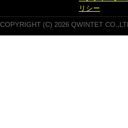
リシー
COPYRIGHT (C) 2026 QWINTET CO.,LT