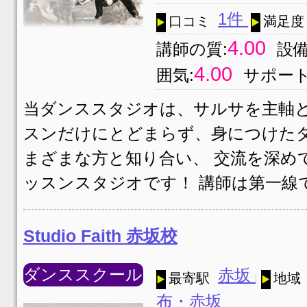
1件
口コミ
満足度
4.00
講師の質:
設備
4.00
囲気:
サポート
当ダンススタジオは、サルサを主軸と
スンだけにとどまらず、身につけた
まざまな方と知り合い、 交流を深め
ッスンスタジオです！ 講師は第一線
Studio Faith 赤坂校
ダンススクール
赤坂
最寄駅
地域
布・赤坂