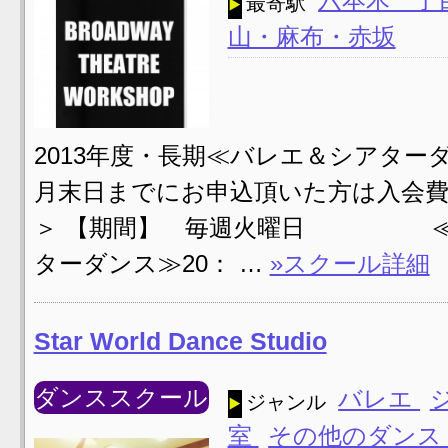
最寄駅
山・麻布・赤坂
2013年度・長期≪バレエ＆シアタ
月末日までにお申込頂いた方は入会費
＞ 【期間】 毎週火曜日 ≪バ
ターダンス≫20： …
»スクール詳細
Star World Dance Studio
ダンススクール
バレエ
ジャンル
室
その他のダン