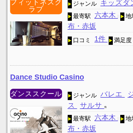
フィットネスク
キッズダ
ジャンル
ラブ
六本木
最寄駅
地
布・赤坂
1件
口コミ
満足度
Dance Studio Casino
ダンススクール
バレエ
ジャンル
ス
サルサ
他
六本木
最寄駅
地
布・赤坂