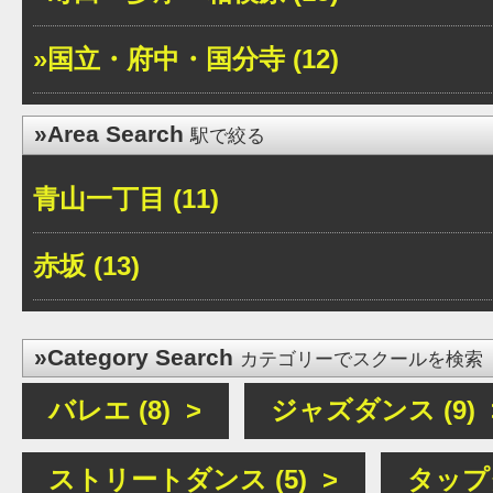
»国立・府中・国分寺 (12)
»Area Search
駅で絞る
青山一丁目 (11)
赤坂 (13)
»Category Search
カテゴリーでスクールを検索
バレエ (8) >
ジャズダンス (9) 
ストリートダンス (5) >
タップダ