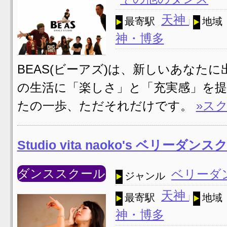
天神
最寄駅
地域
神・博多
BEAS(ビーアズ)は、新しいあなた
の生活に「楽しさ」と「充実感」を提
たの一歩、ただそれだけです。
»ス
Studio vita naoko's ベリーダン
ダンススクール
ベリーダ
ジャンル
天神
最寄駅
地域
神・博多