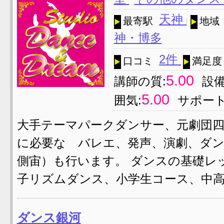
天神
最寄駅
地域
神・博多
2件
口コミ
満足度
5.00
講師の質:
設備
5.00
囲気:
サポート
大手テーマパークダンサー、元劇団四
に必要な バレエ、発声、演劇、ダ
側宙）も行います。 ダンスの基礎レ
子リズムダンス、小学生コース、中高
ダンス銀河