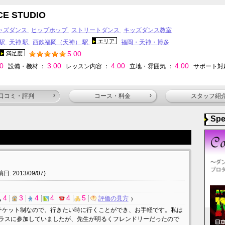
CE STUDIO
ャズダンス
ヒップホップ
ストリートダンス
キッズダンス教室
エリア
 駅
天神 駅
西鉄福岡（天神） 駅
福岡・天神・博多
5.00
満足度
00
3.00
4.00
4.00
設備・機材 ：
レッスン内容 ：
立地・雰囲気 ：
サポート対
口コミ・評判
コース・料金
スタッフ紹
Spe
日: 2013/09/07)
4
3
4
4
4
5
評価の見方
チケット制なので、行きたい時に行くことができ、お手軽です。私は
ラスに参加していましたが、先生が明るくフレンドリーだったので