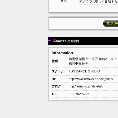
女性
初めてでも楽しく参加すること
TDS 
Access
交通案内
Information
福岡県
福岡市中央区
舞鶴2-1-8
ノ
住所
福岡中央3/4F
スクール
TDS DANCE STUDIO
HP
http://www.arrows-dance.jp/tds/
ブログ
http://ameblo.jp/tds-staff/
TEL
092-762-5226