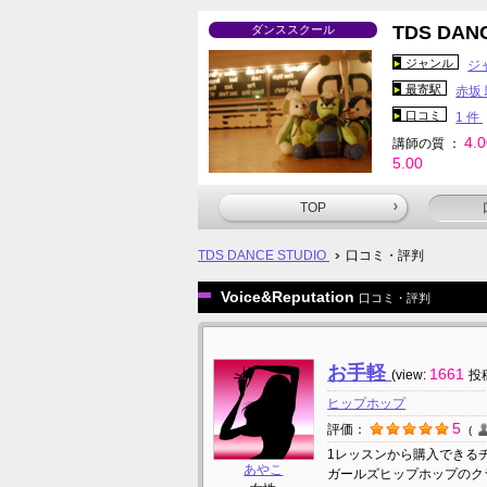
TDS DAN
ダンススクール
ジャンル
ジ
最寄駅
赤坂
口コミ
1 件
4.
講師の質 ：
5.00
TOP
TDS DANCE STUDIO
口コミ・評判
Voice&Reputation
口コミ・評判
お手軽
1661
(view:
投稿
ヒップホップ
5
評価：
1レッスンから購入できる
あやこ
ガールズヒップホップのク