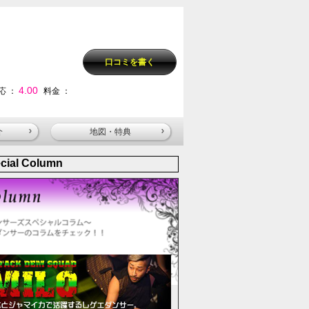
口コミを書く
4.00
応 ：
料金 ：
介
地図・特典
cial Column