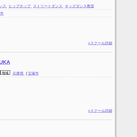
ンス
ヒップホップ
ストリートダンス
キッズダンス教室
塚市
»スクール詳細
UKA
地域
兵庫県
|
宝塚市
»スクール詳細