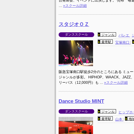
台発表会、イベントに出演します。 売布 毎
…
»スクール詳細
スタジオＯＺ
ダンススクール
ジャンル
バレエ
最寄駅
宝塚南口
阪急宝塚南口駅徒歩2分のところにある ミュ
ジャンルが多彩。 HIPHOP、WAACK、JAZZ
リーパス（12,000円）も …
»スクール詳細
Dance Studio MINT
ダンススクール
ジャンル
ヒップホ
最寄駅
地
山本