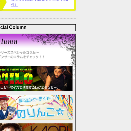
件）
cial Column