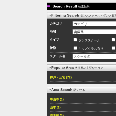
Search Result
検索結果
»Filtering Search
ダンススクール・ダンス教
カテゴリ
地域
タイプ
ダンススクール
特徴
キッズクラス有り
スクール名
»Popular Area
兵庫県の主要なエリア
神戸・三宮 (72)
»Area Search
駅で絞る
中山寺 (1)
山本 (1)
清荒神 (3)