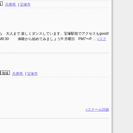
域
兵庫県
|
宝塚市
ら 大人まで 楽しくダンスしています。宝塚駅前でアクセスもgood!
30〜PM9:30 体験から始めてみましょう!!! 月曜日 PM7〜P …
»スク
地域
兵庫県
|
宝塚市
»スクール詳細