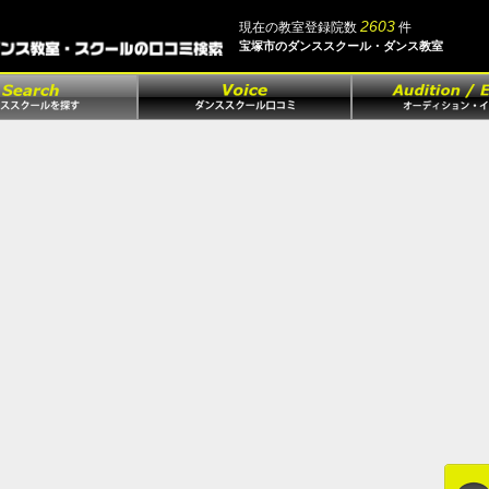
2603
現在の教室登録院数
件
宝塚市のダンススクール・ダンス教室