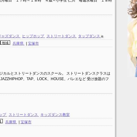
週月曜日 １７時～１８時 ４歳～小学生 仁川 毎週水曜日 １８時
ジャズダンス
ヒップホップ
ストリートダンス
タップダンス
他
地域
兵庫県
|
宝塚市
ージカルとストリートダンスのスクール。 ストリートダンスクラスは
、JAZZHIPHOP、TAP、LOCK、HOUSE、バレエなど 受け放題のフ
ップ
ストリートダンス
キッズダンス教室
域
兵庫県
|
宝塚市