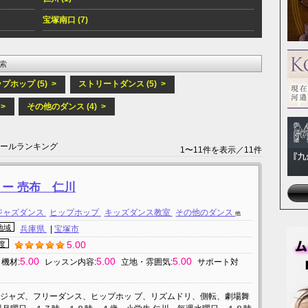
宝塚南口 (7)
索
プホップ (5) >
ストリートダンス (5) >
>
その他のダンス (4) >
クールランキング
1〜11件を表示／11件
ー 売布 仁川
ジャズダンス
ヒップホップ
キッズダンス教室
その他のダンス
他
地域
兵庫県
|
宝塚市
5.00
度
5.00
5.00
5.00
機材:
レッスン内容:
立地・雰囲気:
サポート対
ジャズ、フリーダンス、ヒップホッ プ、リズムドリ、側転、劇場舞