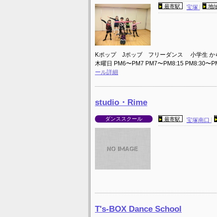
最寄駅
地
宝塚
Kポップ Jポッブ フリーダンス 小学生 か
木曜日 PM6〜PM7 PM7〜PM8:15 PM8:
ール詳細
studio・Rime
ダンススクール
最寄駅
宝塚南口
T's-BOX Dance School