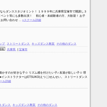
ならダンススタジオミント！ １９９９年に兵庫県宝塚市で開講し３
ベント等にも多数出演！ 初心者・未経験者の方、大歓迎！ お子
にお問い合わせ …
»スクール詳細
ップ
ストリートダンス
キッズダンス教室
その他のダンス
地域
兵庫県
|
宝塚市
動かすのが好きな子☆ リズム感を付けたい子♪ 友達が欲しい子☆ 理
●インストラクターはETSUKO(えつこ)せんせい。 ストリートダンス
クール詳細
トダンス
キッズダンス教室
その他のダンス