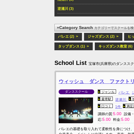
逆瀬川 (3)
»Category Search
カテゴリーでスクールを検
バレエ (2) >
ジャズダンス (2) >
ヒッ
タップダンス (1) >
キッズダンス教室 (6) 
School List
宝塚市(兵庫県)のダンスス
ウィッシュ ダンス ファクトリ
ダンススクール
ジャンル
バレエ
最寄駅
逆瀬川
口コミ
満足
1件
5.00
講師の質:
設備・
5.00
5.00
応:
料金:
バレエの基礎を取り入れて柔軟性を身につけ、