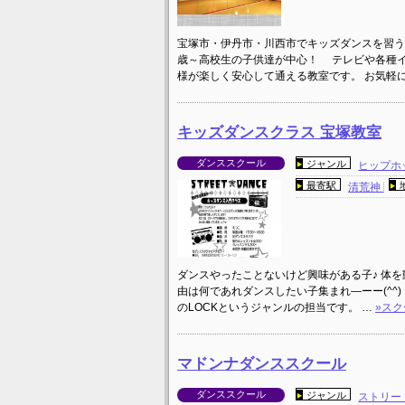
宝塚市・伊丹市・川西市でキッズダンスを習う
歳～高校生の子供達が中心！ テレビや各種イ
様が楽しく安心して通える教室です。 お気軽
キッズダンスクラス 宝塚教室
ダンススクール
ジャンル
ヒップホ
最寄駅
清荒神
ダンスやったことないけど興味がある子♪ 体を
由は何であれダンスしたい子集まれ―ーー(^^) 
のLOCKというジャンルの担当です。 …
»ス
マドンナダンススクール
ダンススクール
ジャンル
ストリー