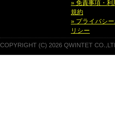
» 免責事項・利
規約
» プライバシ
リシー
COPYRIGHT (C) 2026 QWINTET CO.,LT