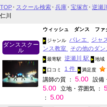
TOP
スクール検索
兵庫
宝塚市
逆瀬
仁川
ウィッシュ ダンス ファ
バレエ
ジャ
ジャンル
ダンススクー
ンス教室
その他のダン
ル
逆瀬川 駅
最寄駅
地域
1 件
口コミ
満足度
5.00
講師の質 ：
設備
5.00
立地・雰囲気 ：
5.00
：