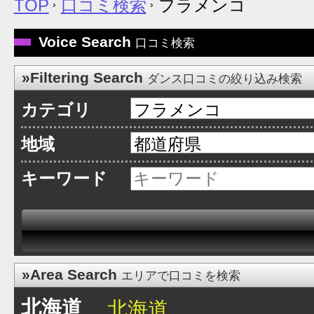
TOP
口コミ検索
フラメンコ
Voice Search
口コミ検索
»Filtering Search
ダンス口コミの絞り込み検索
カテゴリ
地域
キーワード
»Area Search
エリアで口コミを検索
北海道
北海道