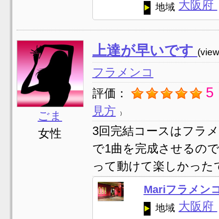
大阪府
地域
上達が早いです
(vie
フラメンコ
5
評価：
見方
ごま
3回完結コースはフラ
女性
で1曲を完成させるの
って動けて楽しかったです
Mariフラメン
大阪府
地域