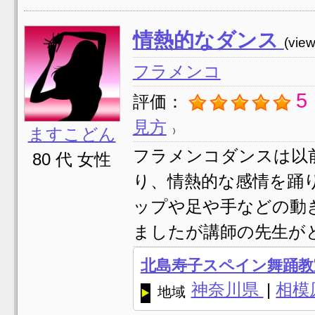
情熱的なダンス
(vie
フラメンコ
5
評価：
見方
ますこどん
フラメンコダンスは以
80 代 女性
り、情熱的な感情を踊
ップや足や手などの動
ましたが講師の先生がと .
北島寿子スペイン舞踊教
神奈川県
|
相模
地域