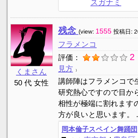
スガナミ
残念
1555
(view:
投稿日: 20
フラメンコ
2
評価：
見方
くまさん
講師陣はフラメンコで
50 代 女性
研究熱心ですので目か
相性が極端に割れます
方が良いと思います。 ..
岡本倫子スペイン舞踊団