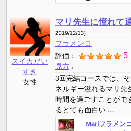
マリ先生に憧れて
2019/12/13)
フラメンコ
5
評価：
スイカだい
見方
すき
3回完結コースでは、
女性
ネルギー溢れるマリ先
時間を過ごすことがで
るとても面白い ...
Mariフラメン