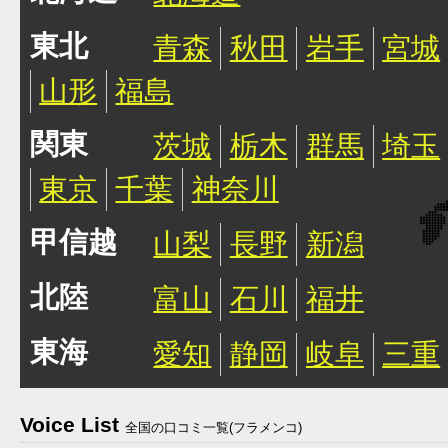
東北
青森
秋田
岩手
宮城
山形
福島
関東
茨城
栃木
群馬
埼玉
東京
千葉
神奈川
甲信越
山梨
長野
新潟
北陸
富山
石川
福井
東海
愛知
静岡
岐阜
三重
Voice List
全国の口コミ一覧(フラメンコ)