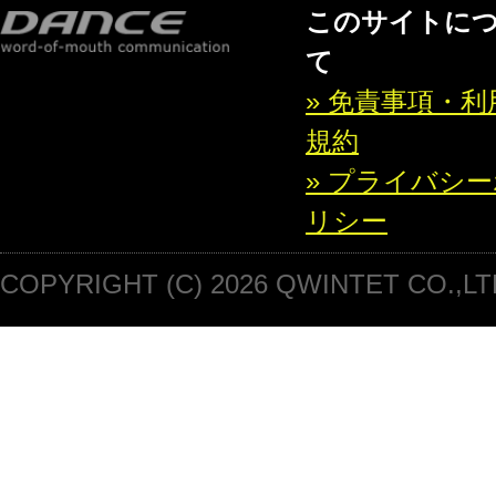
このサイトに
て
» 免責事項・利
規約
» プライバシ
リシー
COPYRIGHT (C) 2026 QWINTET CO.,LT