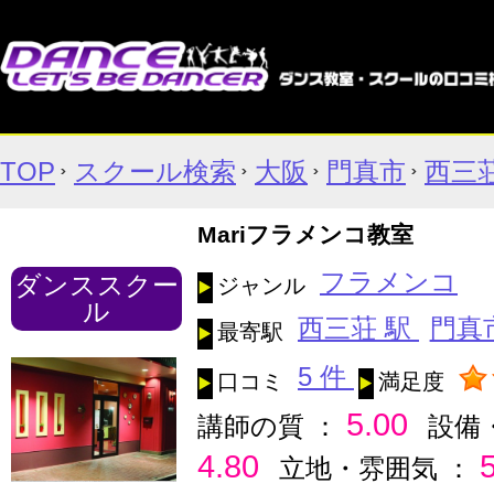
TOP
スクール検索
大阪
門真市
西三
Mariフラメンコ教室
フラメンコ
ダンススクー
ジャンル
ル
西三荘 駅
門真
最寄駅
5 件
口コミ
満足度
5.00
講師の質 ：
設備
4.80
立地・雰囲気 ：