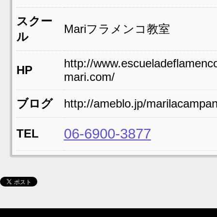
スクー
Mariフラメンコ教室
ル
http://www.escueladeflamenc
HP
mari.com/
ブログ
http://ameblo.jp/marilacampani
06-6900-3877
TEL