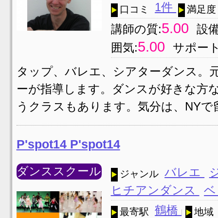
1件
口コミ
満足度
5.00
講師の質:
設備
5.00
囲気:
サポート
タップ、バレエ、シアターダンス。
ーが指導します。ダンスが好きな方な
うクラスもあります。気分は、NYで
P'spot14 P'spot14
ダンススクール
バレエ
ジャンル
ヒチアンダンス
ベ
鶴橋
最寄駅
地域