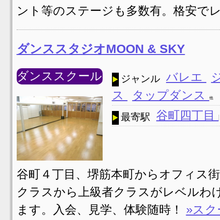
ント等のステージも多数有。格安でレ
ダンススタジオMOON & SKY
ダンススクール
バレエ
ジャンル
ス
タップダンス
他
谷町四丁目
最寄駅
谷町４丁目、堺筋本町からオフィス街を歩
クラスから上級者クラスがレベルわ
ます。入会、見学、体験随時！
»スク