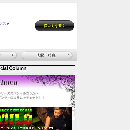
ンス
他
口コミを書く
介
地図・特典
cial Column