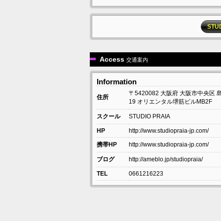
STU
Access
交通案内
Information
〒5420082
大阪府
大阪市中央区
住所
19
オリエンタル堺筋ビルMB2F
スクール
STUDIO PRAIA
HP
http://www.studiopraia-jp.com/
携帯HP
http://www.studiopraia-jp.com/
ブログ
http://ameblo.jp/studiopraia/
TEL
0661216223