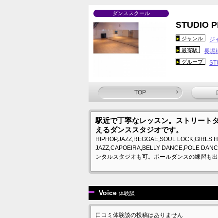
ダンススクール
STUDIO P
ジャンル
ジ
最寄駅
長堀
グループ
ST
TOP
駅近で丁寧なレッスン。ストリート
えるダンススタジオです。
HIPHOP,JAZZ,REGGAE,SOUL LOCK,GIRLS H
JAZZ,CAPOEIRA,BELLY DANCE,
ンタルスタジオも可。ポールダンスの練習も出
Voice
体験談
口コミ体験談の投稿はありません