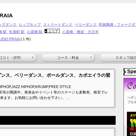
RAIA
ャズダンス
ヒップホップ
ストリートダンス
ベリーダンス
民族舞踊・フォークダ
エリア
橋 駅
松屋町 駅
心斎橋 駅
心斎橋・難波・天王寺
UDIO PRAIA
( 1 件)
口コミ・評判
コース・料金
スタッフ紹
Spe
ダンス、ベリーダンス、ポールダンス、カポエイラの習
IPHOP,JAZZ HIPHOP,KRUMP,FREE STYLE
POLE DANCE等が開講中。発表会やイベント等のステージも多数有。格安でレ
来ます。お気軽にお問い合わせ下さい。…