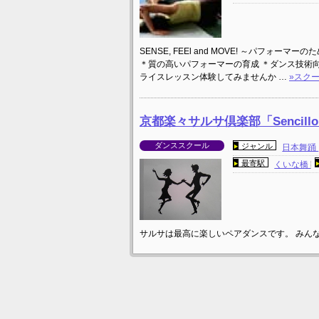
SENSE, FEEl and MOVE! ～パフ
＊質の高いパフォーマーの育成 ＊ダンス技術
ライスレッスン体験してみませんか …
»スク
京都楽々サルサ倶楽部「Sencill
ダンススクール
ジャンル
日本舞踊
最寄駅
くいな橋
サルサは最高に楽しいペアダンスです。 みん