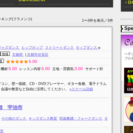
日本
キング(フラメンコ)
1〜3件を表示／3件
Spe
ジャズダンス
ヒップホップ
ストリートダンス
タップダンス
他
地域
京都府
|
京都市伏見区
5.00
度
5.00
5.00
3.00
機材:
レッスン内容:
立地・雰囲気:
サポート対
アコン、壁一面鏡、CD・DVDプレーヤー、ギター各種、電子ドラム
、会議や教室など自由に活用してください。
»スクール詳細
都 宇治市
その他のダンス
キッズダンス教室
民族舞踊・フォークダンス
タ
治市