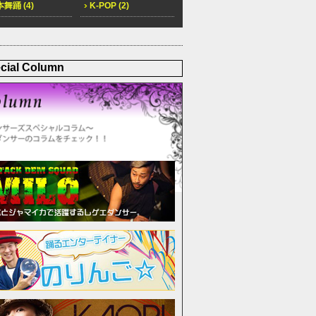
舞踊 (4)
K-POP (2)
cial Column