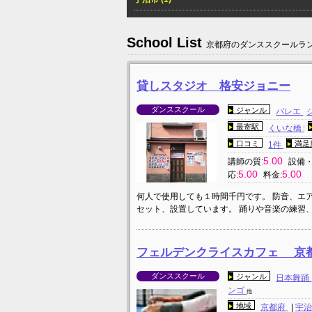
School List
京都府のダンススクールラン
貸しスタジオ 格安ジョニー
ダンススクール
ジャンル
バレエ
最寄駅
くいな橋
口コミ
満足
1件
5.00
講師の質:
設備・
5.00
5.00
応:
料金:
何人で使用しても１時間千円です。 防音、エ
セット、設置しています。 踊りや音楽の練習
フェルデンクライスカフェ 京
ダンススクール
ジャンル
日本舞踊
ンゴ
他
地域
京都府
|
宇