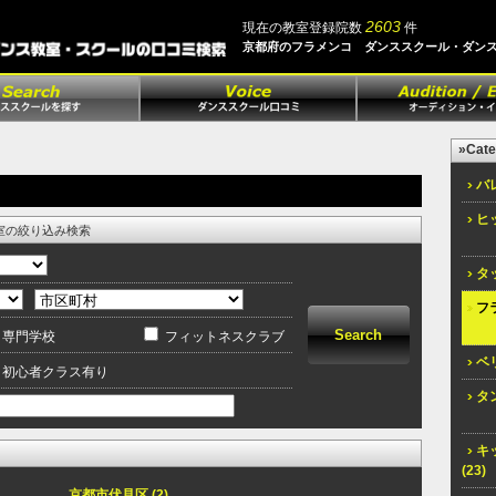
2603
現在の教室登録院数
件
京都府のフラメンコ ダンススクール・ダン
»Cate
バレ
ヒッ
室の絞り込み検索
タッ
フラ
専門学校
フィットネスクラブ
ベリ
初心者クラス有り
タン
キ
(23)
京都市伏見区 (2)