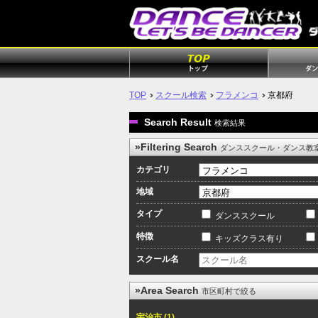
TOP
スクール検索
フラメンコ
京都府
Search Result
検索結果
»Filtering Search
ダンススクール・ダンス教
カテゴリ
地域
タイプ
ダンススクール
特徴
キッズクラス有り
スクール名
»Area Search
市区町村で絞る
宇治市 (1)