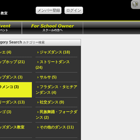
メンバー登録
ログイン
ス教室
gory Search
カテゴリー検索
エ (4)
ジャズダンス (18)
プホップ (21)
ストリートダンス
(24)
プダンス (3)
サルサ (5)
メンコ (3)
フラダンス・タヒチア
ンダンス (4)
ーダンス (13)
社交ダンス (9)
ゴ (3)
民族舞踊・フォークダ
ンス (2)
ッズダンス教室
その他のダンス (11)