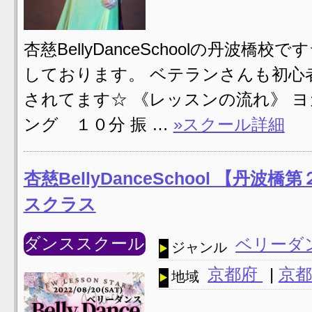
杏慈BellyDanceSchoolの丹波
しております。 ベテランさんも初心
されてます☆ 《レッスンの流れ》 
ング １０分 振 …
»スクール詳細
杏慈BellyDanceSchool 【
スクラス
ダンススクール
ベリーダ
ジャンル
京都府
|
京都
地域