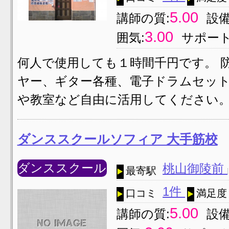
5.00
講師の質:
設備
3.00
囲気:
サポート
何人で使用しても１時間千円です。 防
ヤー、ギター各種、電子ドラムセット
や教室など自由に活用してください
ダンススクールソフィア 大手筋校
ダンススクール
桃山御陵前
最寄駅
1件
口コミ
満足度
5.00
講師の質:
設備