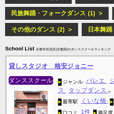
民族舞踊・フォークダンス (1) >
その他のダンス (2) >
日本舞踊 (
School List
京都市伏見区(京都府)のダンススクールランキング
貸しスタジオ 格安ジョニー
ダンススクール
バレエ
ジャンル
ス
タップダンス
他
くいな橋
最寄駅
1件
口コミ
満足度