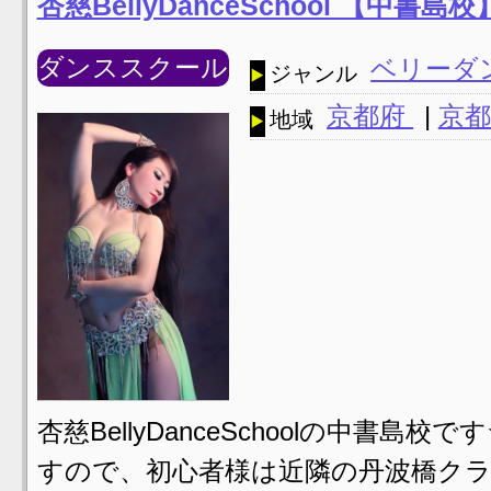
杏慈BellyDanceSchool 【
ダンススクール
ベリーダ
ジャンル
京都府
|
京都
地域
杏慈BellyDanceSchoolの中書
すので、初心者様は近隣の丹波橋クラ