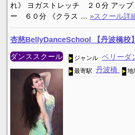
れ》 ヨガストレッチ ２０分 アッ
ー ６０分 《クラス …
»スクール詳
杏慈BellyDanceSchool 【丹波
ダンススクール
ベリーダ
ジャンル
丹波橋
最寄駅
地