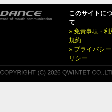
このサイトに
て
» 免責事項・利
規約
» プライバシ
リシー
COPYRIGHT (C) 2026 QWINTET CO.,LT