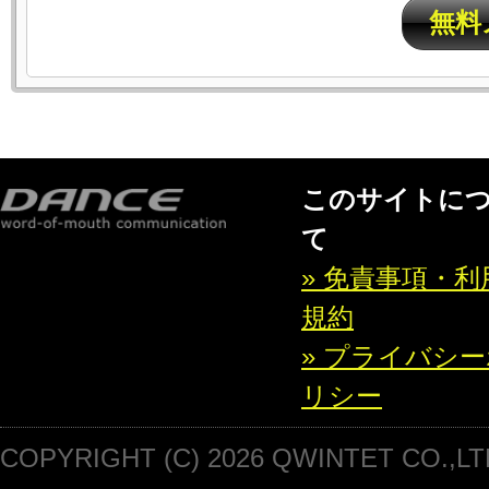
無料
このサイトに
て
» 免責事項・利
規約
» プライバシ
リシー
COPYRIGHT (C) 2026 QWINTET CO.,LT