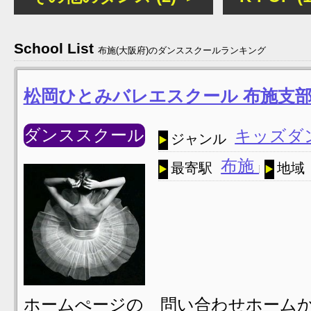
School List
布施(大阪府)のダンススクールランキング
松岡ひとみバレエスクール 布施支
ダンススクール
キッズダ
ジャンル
布施
最寄駅
地域
ホームぺージの 問い合わせホームか