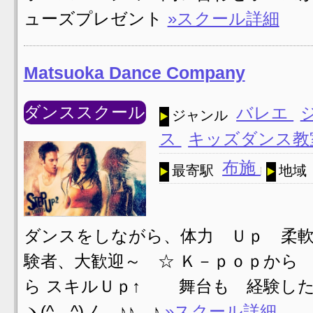
ューズプレゼント
»スクール詳細
Matsuoka Dance Company
ダンススクール
バレエ
ジャンル
ス
キッズダンス
布施
最寄駅
地域
ダンスをしながら、体力 Ｕｐ 柔
験者、大歓迎～ ☆ Ｋ－ｐｏｐから
ら スキルＵｐ↑ 舞台も 経験し
ヽ(^。^)ノ ♪♪ ♪
»スクール詳細