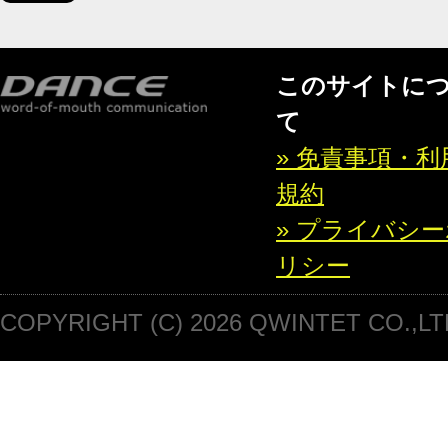
このサイトに
て
» 免責事項・利
規約
» プライバシ
リシー
COPYRIGHT (C) 2026 QWINTET CO.,LT