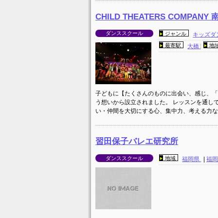
CHILD THEATERS COMPAN
ダンススクール
ジャンル
キッズダ
最寄駅
地
大橋
子どもに【たくさんのものに出会い、感じ、「
う想いから設立されました。 レッスンを通し
い・仲間を大切にする心、集中力、考える力な
習田保子バレエ研究所
ダンススクール
地域
福岡県
|
福