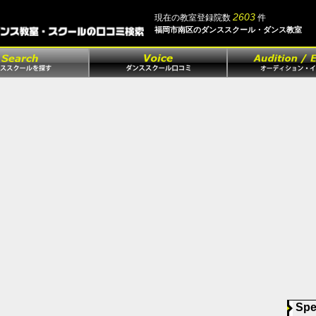
2603
現在の教室登録院数
件
福岡市南区のダンススクール・ダンス教室
Spe