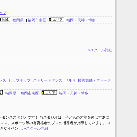
ップ
地域
エリア
福岡県
|
福岡市南区
福岡・天神・博多
»スクール詳細
ンス
ヒップホップ
ストリートダンス
サルサ
民族舞踊・フォーク
域
エリア
福岡県
|
福岡市南区
福岡・天神・博多
したダンススタジオです！ 当スタジオは、子どもの才能を伸ばす為に
ンス、スポーツ等の有資格者のプロの指導者が指導しています。 ス
きなイベン …
»スクール詳細