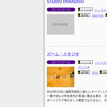
STUDIO PARADISO
ダンススクール
ジャンル
ヒップホ
最寄駅
西鉄平尾
ズーム・スタジオ
ダンススクール
ジャンル
ジャズダ
ダンス
他
最寄駅
地
高宮
2012年12月に福岡市南区に新たにオープン
一番大切な小学生世代の育成に重点を置き、ダ
ポーツクラブ等のダンス教室ではできない、大