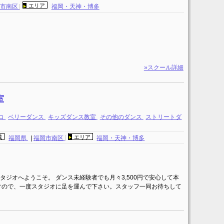
エリア
岡市南区
福岡・天神・博多
»スクール詳細
室
コ
ベリーダンス
キッズダンス教室
その他のダンス
ストリートダ
域
エリア
福岡県
|
福岡市南区
福岡・天神・博多
ジオへようこそ。 ダンス未経験者でも月々3,500円で安心して本
すので、一度スタジオに足を運んで下さい。スタッフ一同お待ちして