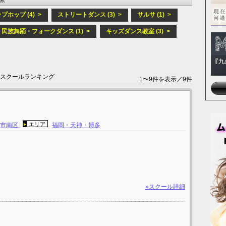
プホップ (4) >
ストリートダンス (3) >
サルサ (1) >
民族舞踊・フォークダンス (1) >
キッズダンス教室 (3) >
ススクールランキング
1〜9件を表示／9件
エリア
岡市南区
福岡・天神・博多
»スクール詳細