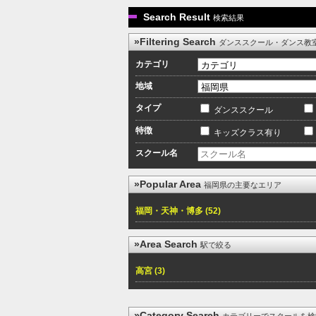
Search Result
検索結果
»Filtering Search
ダンススクール・ダンス教
カテゴリ
地域
タイプ
ダンススクール
特徴
キッズクラス有り
スクール名
»Popular Area
福岡県の主要なエリア
福岡・天神・博多 (52)
»Area Search
駅で絞る
高宮 (3)
»Category Search
カテゴリーでスクールを検