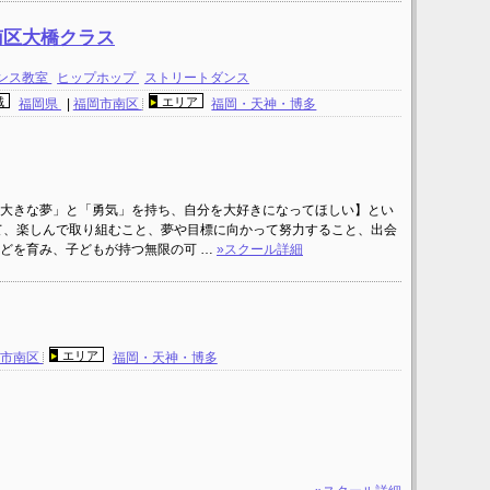
Y 南区大橋クラス
ンス教室
ヒップホップ
ストリートダンス
域
エリア
福岡県
|
福岡市南区
福岡・天神・博多
大きな夢」と「勇気」を持ち、自分を大好きになってほしい】とい
て、楽しんで取り組むこと、夢や目標に向かって努力すること、出会
どを育み、子どもが持つ無限の可 …
»スクール詳細
エリア
岡市南区
福岡・天神・博多