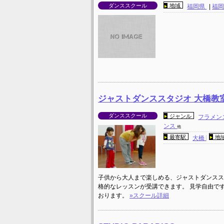
ダンススクール
地域
福岡県
|
福
ジャストダンススタジオ 大橋教
ダンススクール
ジャンル
フラメン
ンス
他
最寄駅
地
大橋
子供から大人まで楽しめる、ジャストダンススタ
格的なレッスンが受講できます。 見学自由で
おります。
»スクール詳細