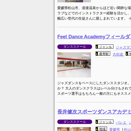
愛媛県松山市、道後温泉からほど近い閑静な場
ラブなどでのインストラクター経験を活かし、
幅広い世代の生徒さんに親しまれています。 
Feel Dance Academyフィ
ダンススクール
ジャンル
ジャズダ
最寄駅
大街道
ジャズダンスをベースにしたダンススタジオ。
か？ 大人のダンスクラスはレベル分けもされ
スポーツ選手はもちろん一般の方にもオススメ
長井健次スポーツダンスアカデ
ダンススクール
ジャンル
バレエ
地域
愛媛県
|
松