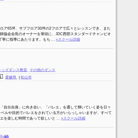
ロア65坪、サブフロア30坪の2フロアで広々とレッスンでき、また
師協会会長のオーナーを筆頭に、JDC西部スタンダードチャンピオ
丁寧に指導にあたります。もち …
»スクール詳細
キッズダンス教室
その他のダンス
域
愛媛県
|
松山市
「自分自身」に向き合い、「バレエ」を通して輝いていく姿を日々
レベルや目的でバレエをされている方がいらっしゃいますが、すべて
エを楽しむ時間であって欲しいと …
»スクール詳細
松山校