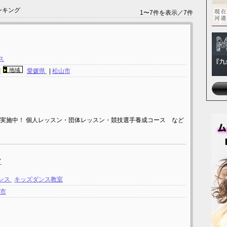
ンキング
1〜7件を表示／7件
ス
地域
園
愛媛県
|
松山市
実施中！ 個人レッスン・団体レッスン・競技選手養成コース など
オ
ンス
キッズダンス教室
山市