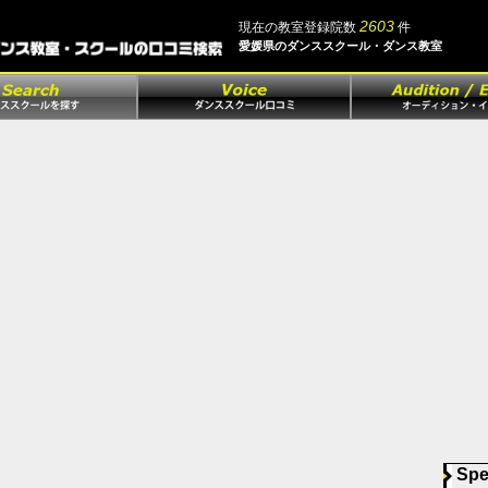
2603
現在の教室登録院数
件
愛媛県のダンススクール・ダンス教室
Spe