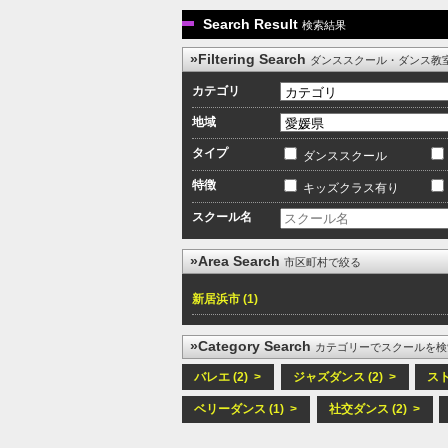
Search Result
検索結果
»Filtering Search
ダンススクール・ダンス教
カテゴリ
地域
タイプ
ダンススクール
特徴
キッズクラス有り
スクール名
»Area Search
市区町村で絞る
新居浜市 (1)
»Category Search
カテゴリーでスクールを検
バレエ (2) >
ジャズダンス (2) >
スト
ベリーダンス (1) >
社交ダンス (2) >