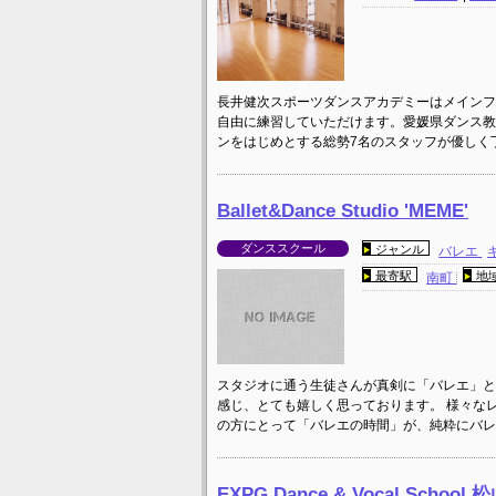
長井健次スポーツダンスアカデミーはメインフ
自由に練習していただけます。愛媛県ダンス教
ンをはじめとする総勢7名のスタッフが優しく
Ballet&Dance Studio 'MEME'
ダンススクール
ジャンル
バレエ
最寄駅
地
南町
スタジオに通う生徒さんが真剣に「バレエ」と
感じ、とても嬉しく思っております。 様々な
の方にとって「バレエの時間」が、純粋にバレ
EXPG Dance & Vocal School 