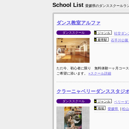
School List
愛媛県のダンススクールラ
ダンス教室アルファ
ダンススクール
ジャンル
社交ダン
最寄駅
石手川公
ただ今、初心者に限り 無料体験一ヶ月コース
ご希望に添います。
»スクール詳細
クラーニャベリーダンススタジ
ダンススクール
ジャンル
ベリーダ
地域
愛媛県
|
松