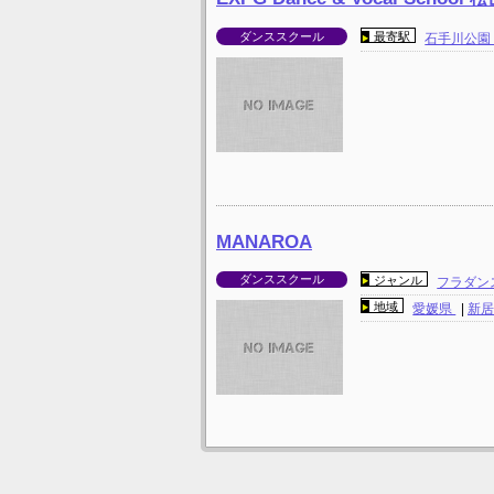
ダンススクール
最寄駅
石手川公
MANAROA
ダンススクール
ジャンル
フラダン
地域
愛媛県
|
新