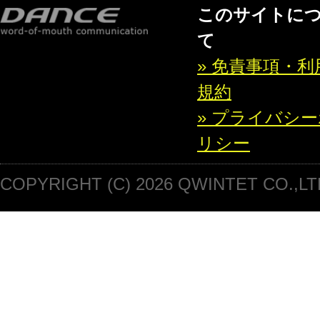
このサイトに
て
» 免責事項・利
規約
» プライバシ
リシー
COPYRIGHT (C) 2026 QWINTET CO.,LT