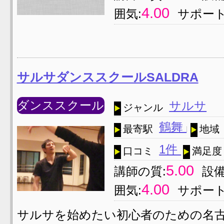
4.00
囲気:
サポート
サルサダンススクールSALDRA
ダンススクール
サルサ
ジャンル
鶴舞
最寄駅
地域
1件
口コミ
満足度
5.00
講師の質:
設備
4.00
囲気:
サポート
サルサを始めたい初心者のための名