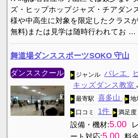
ズ・ヒップホップジャズ・チアダンス
様や中高生に対象を限定したクラスが
無料)または見学は随時行われてお …
舞道場ダンススポーツSOKO 守山
ダンススクール
バレエ
ジャンル
キッズダンス教室
喜多山
最寄駅
地
1件
口コミ
満足度
5.00
設備・機材:
5.00
ート対応:
料金