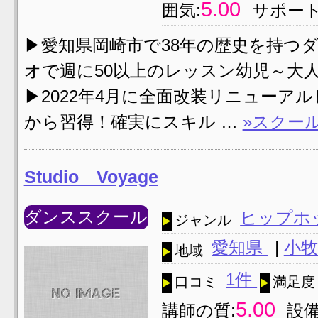
5.00
囲気:
サポート
▶愛知県岡崎市で38年の歴史を持つダンススク
オで週に50以上のレッスン幼児～大
▶2022年4月に全面改装リニューア
から習得！確実にスキル …
»スクー
Studio Voyage
ダンススクール
ヒップホ
ジャンル
愛知県
|
小牧
地域
1件
口コミ
満足度
5.00
講師の質:
設備