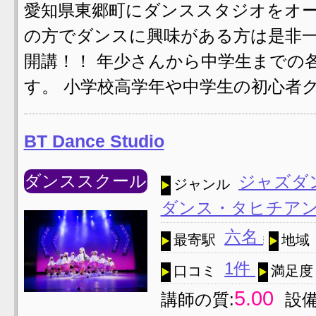
愛知県東郷町にダンススタジオをオー
の方でダンスに興味がある方は是非一
開講！！ 年少さんから中学生までの
す。 小学校高学年や中学生の初心者
BT Dance Studio
ダンススクール
ジャズダ
ジャンル
ダンス・タヒチア
六名
最寄駅
地域
1件
口コミ
満足度
5.00
講師の質:
設備