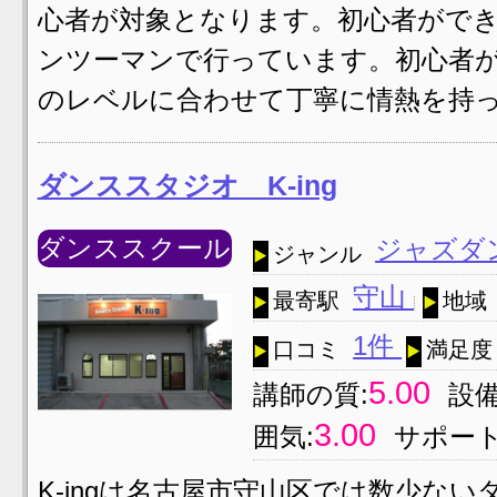
心者が対象となります。初心者がで
ンツーマンで行っています。初心者
のレベルに合わせて丁寧に情熱を持っ
ダンススタジオ K-ing
ダンススクール
ジャズダ
ジャンル
守山
最寄駅
地域
1件
口コミ
満足度
5.00
講師の質:
設備
3.00
囲気:
サポート
K-ingは名古屋市守山区では数少な