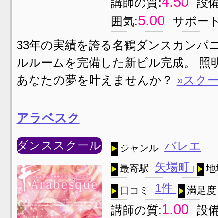
4.50
講師の質:
設備
5.00
囲気:
サポート
33年の実績を誇る名鶴ダンスカンパニ
ルルームを完備した新ビル完成。 照
あなたの夢を叶えませんか？
»スク
アラベスク
ダンススクール
バレエ
ジャンル
矢場町
最寄駅
地
1件
口コミ
満足度
1.00
講師の質:
設備