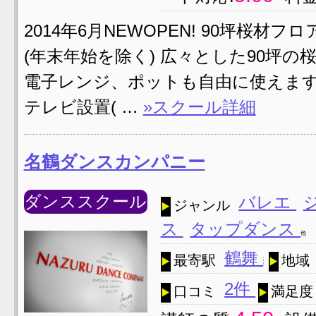
2014年6月NEWOPEN! 90坪桜材
(年末年始を除く) 広々とした90坪
電子レンジ、ポットも自由に使えます
テレビ設置( …
»スクール詳細
名鶴ダンスカンパニー
ダンススクール
バレエ
ジャンル
ス
タップダンス
他
鶴舞
最寄駅
地域
2件
口コミ
満足度