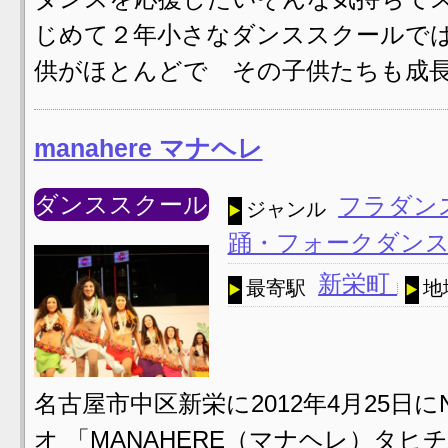
じめて２年小さなダンススクールで
供がほとんどで その子供たちも成長
manahere マナヘレ
ダンススクール
フラダン
ジャンル
踊・フォークダン
新栄町
最寄駅
地
名古屋市中区新栄に2012年4月25日
オ 「MANAHERE（マナヘレ）タヒ