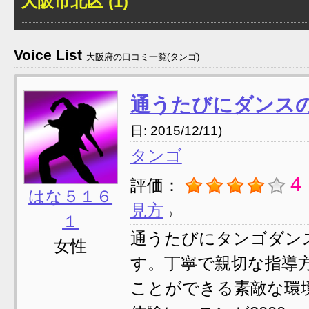
大阪市北区 (1)
Voice List
大阪府の口コミ一覧(タンゴ)
通うたびにダンス
日: 2015/12/11)
タンゴ
4
評価：
はな５１６
見方
１
通うたびにタンゴダン
女性
す。丁寧で親切な指導
ことができる素敵な環