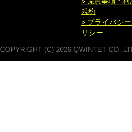
» 免責事項・利
規約
» プライバシ
リシー
COPYRIGHT (C) 2026 QWINTET CO.,LT