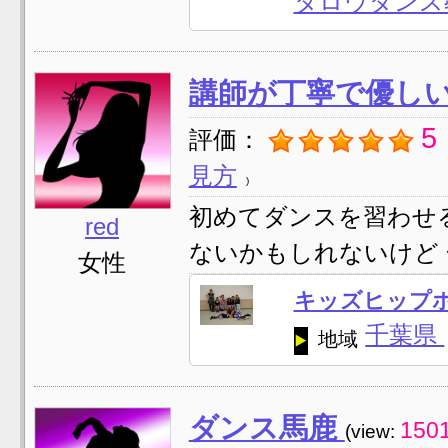
タロウダンス
講師が丁寧で優し
5
評価：
見方
初めてダンスを習わせ
red
ないかもしれないけど 一
女性
キッズヒップホッ
千葉県
地域
ダンス馬鹿
150
(view: