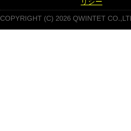
リシー
COPYRIGHT (C) 2026 QWINTET CO.,LT