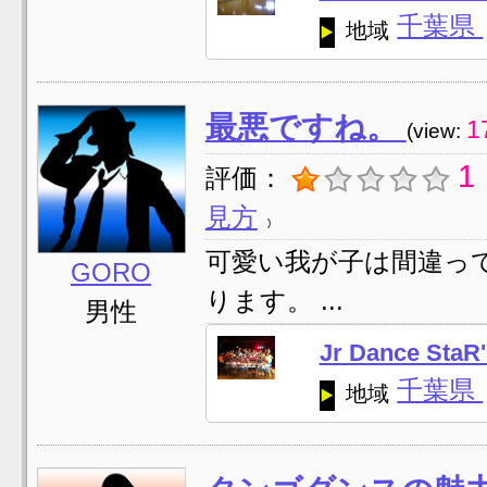
千葉県
地域
最悪ですね。
1
(view:
1
評価：
見方
可愛い我が子は間違っ
GORO
ります。 ...
男性
Jr Dance St
千葉県
地域