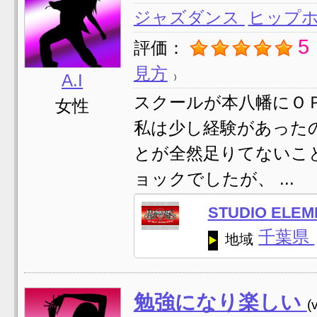
ジャズダンス
ヒップ
5
評価：
見方
A.I
スクールが本八幡にＯ
女性
私は少し経験があった
とが全然足りてないこ
ョックでしたが、 ...
STUDIO EL
千葉県
地域
勉強になり楽しい
(