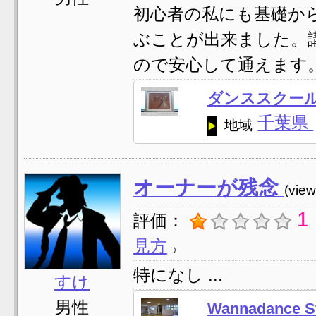
初心者の私にも基礎か
ぶことが出来ました。
ので安心して通えます。 .
ダンススクー
千葉県
地域
オーナーが残念
(vie
1
評価：
見方
特になし ...
すけ
男性
Wannadance S