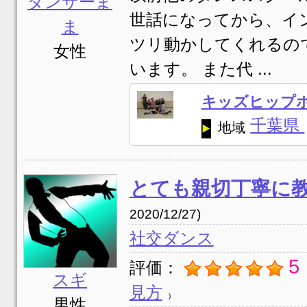
ダンサーま
世話になってから、イ
ま
ツリ動かしてくれるの
女性
います。 また代 ...
キッズヒップホッ
千葉県
地域
とても親切丁寧に
2020/12/27)
社交ダンス
5
評価：
スギ
見方
男性