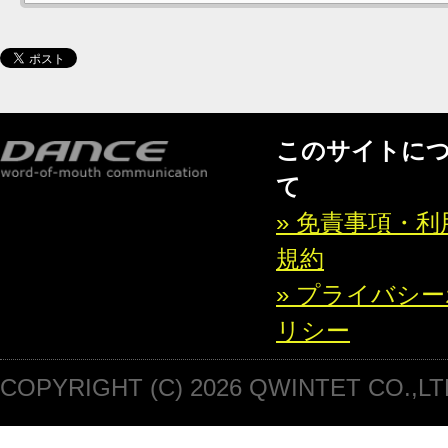
このサイトに
て
» 免責事項・利
規約
» プライバシ
リシー
COPYRIGHT (C) 2026 QWINTET CO.,LT