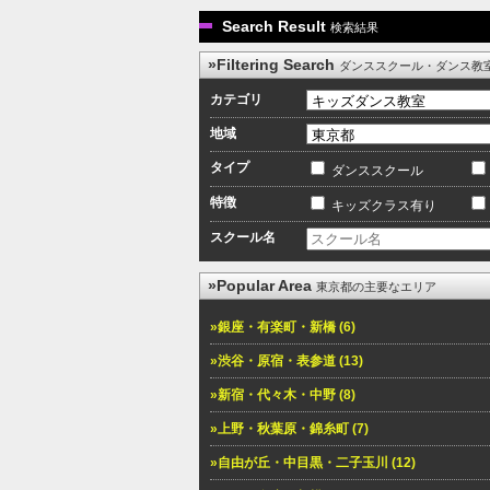
Search Result
検索結果
»Filtering Search
ダンススクール・ダンス教
カテゴリ
地域
タイプ
ダンススクール
特徴
キッズクラス有り
スクール名
»Popular Area
東京都の主要なエリア
»銀座・有楽町・新橋 (6)
»渋谷・原宿・表参道 (13)
»新宿・代々木・中野 (8)
»上野・秋葉原・錦糸町 (7)
»自由が丘・中目黒・二子玉川 (12)