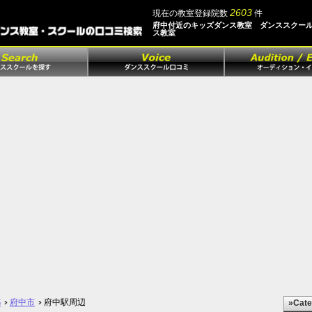
2603
現在の教室登録院数
件
府中付近のキッズダンス教室 ダンススクー
ス教室
都
府中市
府中駅周辺
»Cate