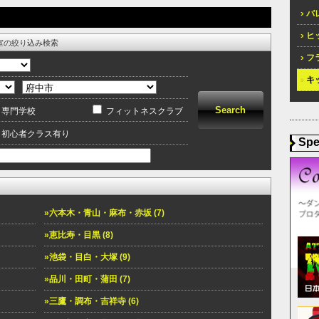
バレ
ヒッ
室の絞り込み検索
フラ
キッ
専門学校
フィットネスクラブ
初心者クラス有り
Spe
»六本木・青山・麻布・赤坂 (7)
»恵比寿・目黒 (8)
»池袋・目白・大塚 (9)
»品川・田町・蒲田 (7)
»三鷹・調布・吉祥寺 (6)