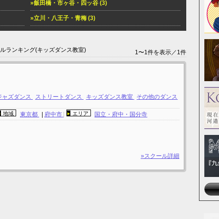
»飯田橋・市ヶ谷・四ッ谷 (3)
»立川・八王子・青梅 (3)
ールランキング(キッズダンス教室)
1〜1件を表示／1件
ジャズダンス
ストリートダンス
キッズダンス教室
その他のダンス
地域
エリア
東京都
|
府中市
国立・府中・国分寺
»スクール詳細