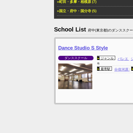
»町田・多摩・相模原 (7)
»国立・府中・国分寺 (5)
School List
府中(東京都)のダンススク
Dance Studio S Style
ダンススクール
ジャンル
バレエ
他
最寄駅
分倍河原