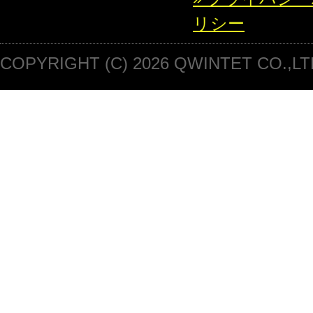
リシー
COPYRIGHT (C) 2026 QWINTET CO.,LT