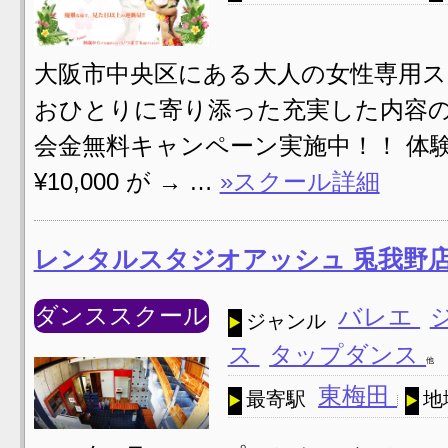
大阪市中央区にある大人の女性専用ス
おひとりに寄り添った充実した内容の
会金無料キャンペーン実施中！！ 体験レッス
¥10,000 が → …
»スクール詳細
レンタルスタジオアッシュ 兎我野
ダンススクール
バレエ
ジャンル
ス
タップダンス
他
東梅田
最寄駅
地