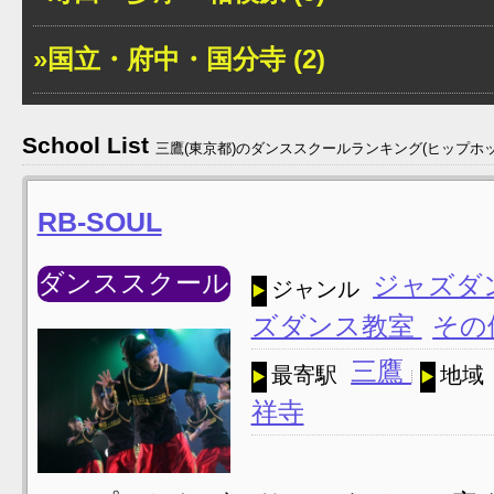
»国立・府中・国分寺 (2)
School List
三鷹(東京都)のダンススクールランキング(ヒップホッ
RB-SOUL
ダンススクール
ジャズダ
ジャンル
ズダンス教室
その
三鷹
最寄駅
地域
祥寺