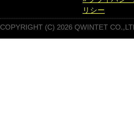
リシー
COPYRIGHT (C) 2026 QWINTET CO.,LT