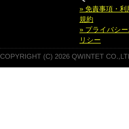
» 免責事項・利
規約
» プライバシ
リシー
COPYRIGHT (C) 2026 QWINTET CO.,LT