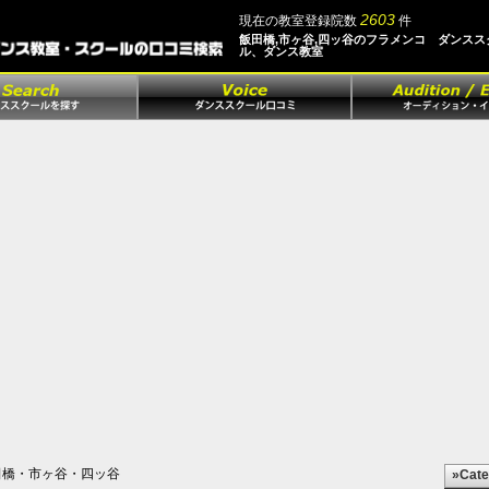
2603
現在の教室登録院数
件
飯田橋,市ヶ谷,四ッ谷のフラメンコ ダンスス
ル、ダンス教室
橋・市ヶ谷・四ッ谷
»Cate