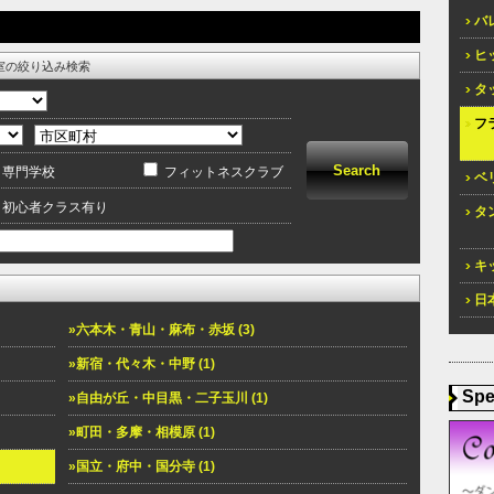
バレ
ヒッ
室の絞り込み検索
タッ
フラ
専門学校
フィットネスクラブ
ベリ
初心者クラス有り
タン
キッ
日本
»六本木・青山・麻布・赤坂 (3)
»新宿・代々木・中野 (1)
Spe
»自由が丘・中目黒・二子玉川 (1)
»町田・多摩・相模原 (1)
»国立・府中・国分寺 (1)