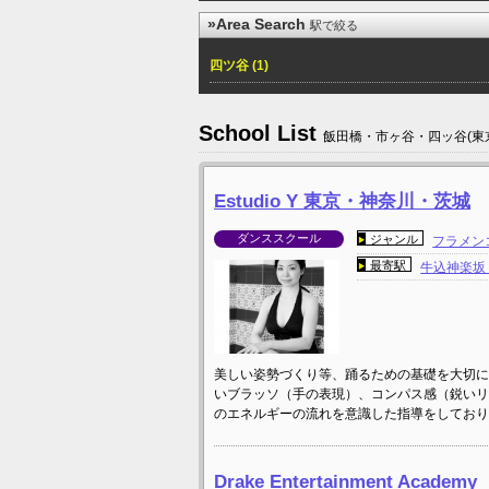
»Area Search
駅で絞る
四ツ谷 (1)
School List
飯田橋・市ヶ谷・四ッ谷(東
Estudio Y 東京・神奈川・茨城
ダンススクール
ジャンル
フラメン
最寄駅
牛込神楽
美しい姿勢づくり等、踊るための基礎を大切に
いブラッソ（手の表現）、コンパス感（鋭いリ
のエネルギーの流れを意識した指導をしており
Drake Entertainment Academy