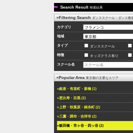
Search Result
検索結果
»Filtering Search
ダンススクール・ダンス教
カテゴリ
地域
タイプ
ダンススクール
特徴
キッズクラス有り
スクール名
»Popular Area
東京都の主要なエリア
»銀座・有楽町・新橋 (1)
»恵比寿・目黒 (2)
»上野・秋葉原・錦糸町 (2)
»三鷹・調布・吉祥寺 (2)
»飯田橋・市ヶ谷・四ッ谷 (2)