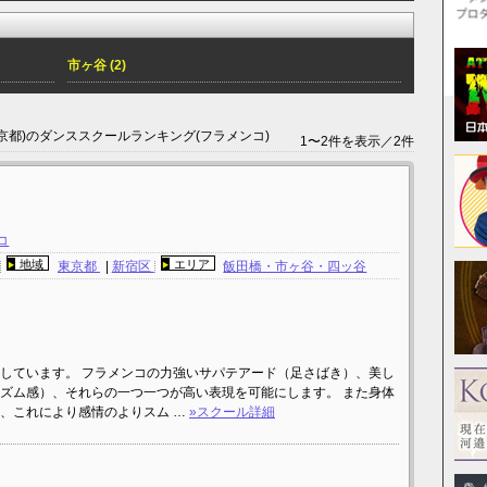
市ヶ谷 (2)
京都)のダンススクールランキング(フラメンコ)
1〜2件を表示／2件
コ
地域
エリア
坂
東京都
|
新宿区
飯田橋・市ヶ谷・四ッ谷
しています。 フラメンコの力強いサパテアード（足さばき）、美し
ズム感）、それらの一つ一つが高い表現を可能にします。 また身体
、これにより感情のよりスム …
»スクール詳細