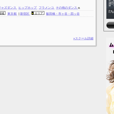
ジャズダンス
ヒップホップ
フラメンコ
その他のダンス
他
地域
エリア
東京都
|
新宿区
飯田橋・市ヶ谷・四ッ谷
»スクール詳細