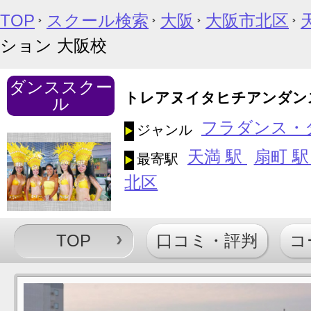
TOP
スクール検索
大阪
大阪市北区
ション 大阪校
ダンススクー
トレアヌイタヒチアンダン
ル
フラダンス・
ジャンル
天満 駅
扇町 
最寄駅
北区
TOP
口コミ・評判
コ