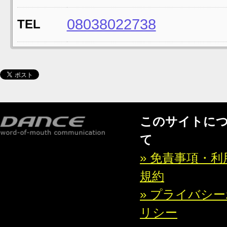
08038022738
TEL
このサイトに
て
» 免責事項・利
規約
» プライバシ
リシー