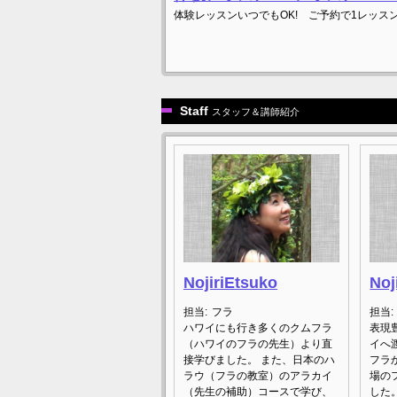
体験レッスンいつでもOK! ご予約で1レッスン
Staff
スタッフ＆講師紹介
NojiriEtsuko
Noj
担当:
フラ
担当:
ハワイにも行き多くのクムフラ
表現
（ハワイのフラの先生）より直
イへ
接学びました。 また、日本のハ
フラ
ラウ（フラの教室）のアラカイ
場の
（先生の補助）コースで学び、
した