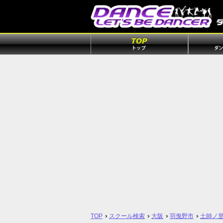
TOP
スクール検索
大阪
羽曳野市
土師ノ