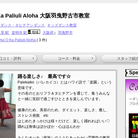
 Ka Paliuli Aloha 大阪羽曳野古市教室
ラダンス・タヒチアンダンス
キッズダンス教室
地域
里 駅
道明寺 駅
大阪府
羽曳野市
|
ui O Ka Paliuli Aloha
( 3 件)
口コミ・評判
コース・料金
スタッフ紹
Spe
踊る楽しさ♪ 最高です☆
Palekaiko（パレカイコ）とはハワイ語で「楽園」という
意味です。
その名のとおりフラ＆タヒチアンを通じて、集うみんな
と一緒に笑顔で過ごすひとときを楽しんでいます。
健康のため、美容のため、ダイエット、楽しさ、癒し、
ストレス発散 etc
はじめたきっかけは様々だけど、楽しく踊れればいい♡
踊れば身体はぽかぽか・心はほんわか
みんなオハナ（家族）のようなあったかい雰囲気の教室