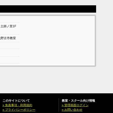
ト土師ノ里1F
大阪羽曳野古市教室
このサイトについて
教室・スクール向け情報
» 免責事項・利用規約
» 管理画面ログイン
» プライバシーポリシー
» お問い合わせ