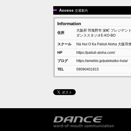
Access
交通案内
Information
大阪府
羽曳野市
栄町
プレジデン
住所
ダンススタジオE-KO-BO
スクール
Nā Hui O Ka Paliuli Aloha 
HP
https://paliuli-aloha.com/
ブログ
https://ameblo.jp/palekaiko-hula/
TEL
09090401815