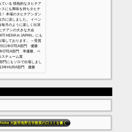
れている 情熱的なタヒチア
ンスにも興味を持ちタヒチ
航！ 本場のタヒチアンダン
迫力に涙しました。 イベン
は毎月のように楽しく出演
タヒチアンの大きな大会
ITI HEIVA in JAPAN』にも
出場しております。 ～受賞
2011年OTEA部門 優勝
2年OTEA部門 準優勝、ベ
トコスチューム賞
SS部門にもソロで出場しまし
013年HURA部門 優勝
aliuli Aloha 大阪羽曳野古市教室の口コミを書く