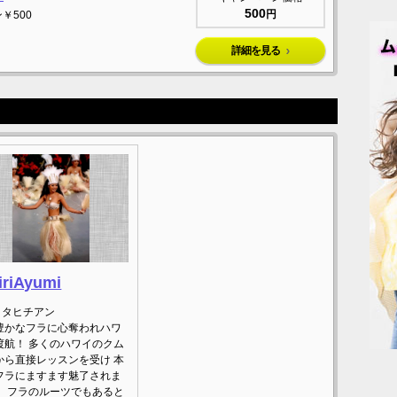
500
円
￥500
詳細を見る
iriAyumi
タヒチアン
豊かなフラに心奪われハワ
渡航！ 多くのハワイのクム
から直接レッスンを受け 本
フラにますます魅了されま
。 フラのルーツでもあると