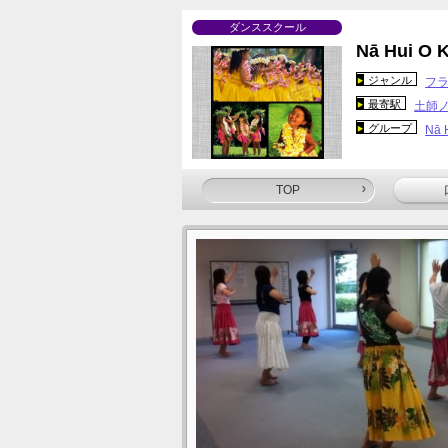
ダンススクール
Nā Hui O
ジャンル
フ
最寄駅
土師ノ
グループ
Nā H
TOP