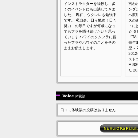
インストラクターを経験し、多
言わ
くのイベントにも出演してきま
ンダ
した。 現在、ウクレレも勉強中
へ渡
です。 私自身、日々勉強！日々
スの
努力！の毎日ですが何歳になっ
トに
てもフラを踊り続けたいと思っ
☆ 
ています ハワイのクムフラに習
『TAH
ったフラやハワイのことをその
毎年
ままお伝えします。
歴～ 
201
ス
MI
た 2
Voice
体験談
口コミ体験談の投稿はありません
Nā Hui O Ka P