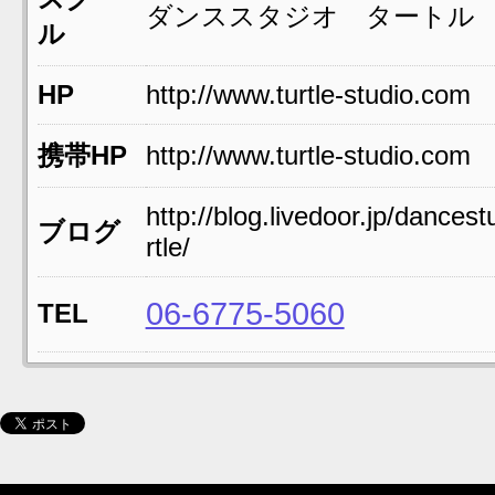
ダンススタジオ タートル
ル
HP
http://www.turtle-studio.com
携帯HP
http://www.turtle-studio.com
http://blog.livedoor.jp/dancest
ブログ
rtle/
06-6775-5060
TEL