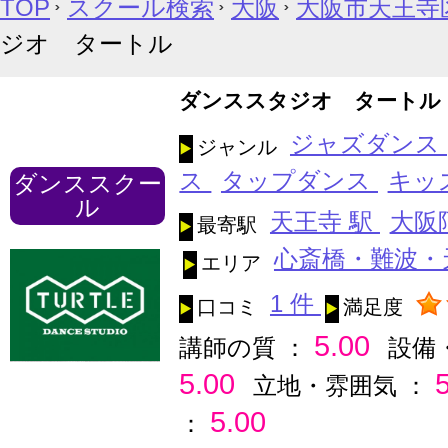
TOP
スクール検索
大阪
大阪市天王寺
ジオ タートル
ダンススタジオ タートル
ジャズダンス
ジャンル
ス
タップダンス
キッ
ダンススクー
ル
天王寺 駅
大阪
最寄駅
心斎橋・難波・
エリア
1 件
口コミ
満足度
5.00
講師の質 ：
設備
5.00
立地・雰囲気 ：
5.00
：