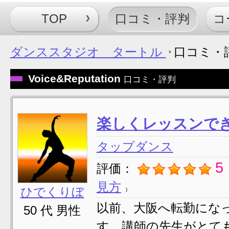
TOP
口コミ・評判
コ
ダンススタジオ タートル
口コミ・
Voice&Reputation
口コミ・評判
楽しくレッスンで
タップダンス
5
評価：
見方
ひでくりぼ
以前、大阪へ転勤にな
50 代 男性
す。講師の先生がとて