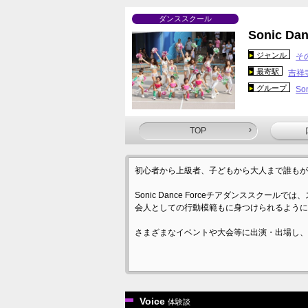
ダンススクール
Sonic 
ジャンル
そ
最寄駅
吉祥
グループ
So
TOP
初心者から上級者、子どもから大人まで誰もが
Sonic Dance Forceチアダンススク
会人としての行動模範もに身つけられるように
さまざまなイベントや大会等に出演・出場し、
Voice
体験談