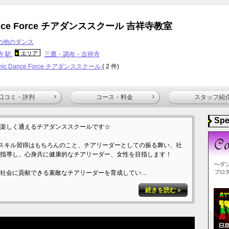
Dance Force チアダンススクール 吉祥寺教室
の他のダンス
エリア
寺 駅
三鷹・調布・吉祥寺
nic Dance Force チアダンススクール
( 2 件)
口コミ・評判
コース・料金
スタッフ紹
Spe
楽しく通えるチアダンススクールです☆
ールでは、スキル習得はもちろんのこと、チアリーダーとしての振る舞い、社
指導し、心身共に健康的なチアリーダー、女性を目指します！
社会に貢献できる素敵なチアリーダーを育成してい…
続きを読む »