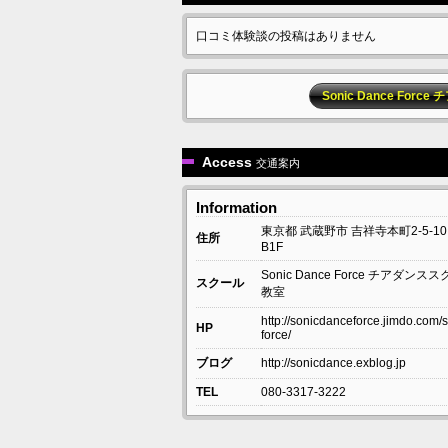
口コミ体験談の投稿はありません
Sonic Dance F
Access
交通案内
Information
東京都
武蔵野市
吉祥寺本町2-5-10
住所
B1F
Sonic Dance Force チアダン
スクール
教室
http://sonicdanceforce.jimdo.com/
HP
force/
ブログ
http://sonicdance.exblog.jp
TEL
080-3317-3222