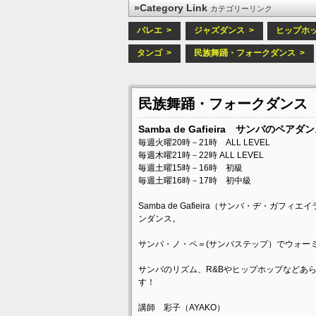
»Category Link
カテゴリーリンク
バレエ >
ジャズダンス >
ヒップホッ
タンゴ >
民族舞踊・フォークダンス >
民族舞踊・フォークダンス
Samba de Gafieira サンバのペアダ
毎週火曜20時－21時 ALL LEVEL
毎週木曜21時－22時 ALL LEVEL
毎週土曜15時－16時 初級
毎週土曜16時－17時 初中級
Samba de Gafieira（サンバ・ヂ・ガフ
ンダンス。
サンバ・ノ・ペ＝(サンバステップ）でウォー
サンバのリズム、R&Bやヒップホップなどあ
す！
講師 彩子（AYAKO）