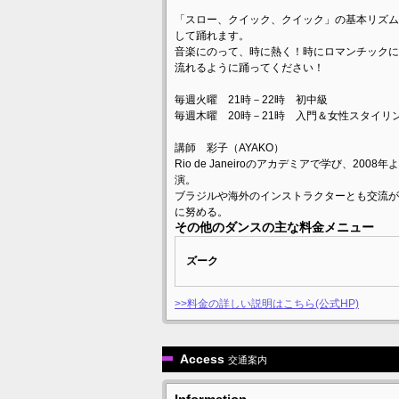
「スロー、クイック、クイック」の基本リズム
して踊れます。
音楽にのって、時に熱く！時にロマンチックに
流れるように踊ってください！
毎週火曜 21時－22時 初中級
毎週木曜 20時－21時 入門＆女性スタイリ
講師 彩子（AYAKO）
Rio de Janeiroのアカデミアで学び、
演。
ブラジルや海外のインストラクターとも交流が
に努める。
その他のダンスの主な料金メニュー
ズーク
>>料金の詳しい説明はこちら(公式HP)
Access
交通案内