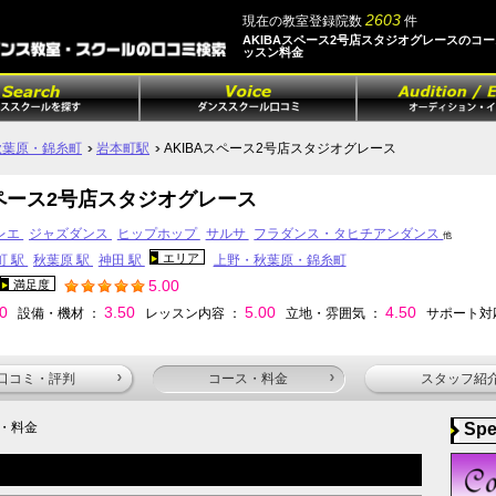
2603
現在の教室登録院数
件
AKIBAスペース2号店スタジオグレースのコ
ッスン料金
秋葉原・錦糸町
岩本町駅
AKIBAスペース2号店スタジオグレース
スペース2号店スタジオグレース
レエ
ジャズダンス
ヒップホップ
サルサ
フラダンス・タヒチアンダンス
他
エリア
町 駅
秋葉原 駅
神田 駅
上野・秋葉原・錦糸町
5.00
満足度
00
3.50
5.00
4.50
設備・機材 ：
レッスン内容 ：
立地・雰囲気 ：
サポート対
口コミ・評判
コース・料金
スタッフ紹
・料金
Spe