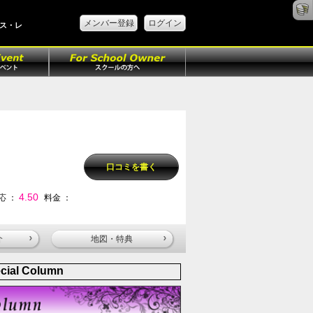
メンバー登録
ログイン
ース・レ
口コミを書く
4.50
応 ：
料金 ：
介
地図・特典
cial Column