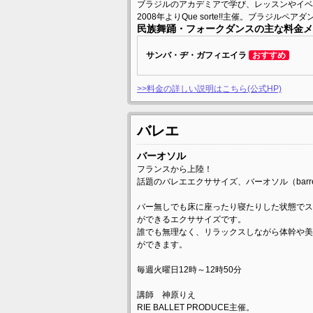
ブラジルのアカデミアで学び、レッスンやイベ
2008年よりQue sorte!!主催。ブラジルペ
民族舞踊・フォークダンスの主な料金メ
サンバ・ヂ・ガフィエイラ
おすすめ
>>料金の詳しい説明はこちら(公式HP)
バレエ
バーオソル
フランスから上陸！
話題のバレエエクササイズ、バーオソル（barre a
バー無しでも床に座ったり寝たりした状態でス
ができるエクササイズです。
誰でも無理なく、リラックスしながら体幹や美
ができます。
毎週火曜日12時～12時50分
講師 神原りえ
RIE BALLET PRODUCE主催。