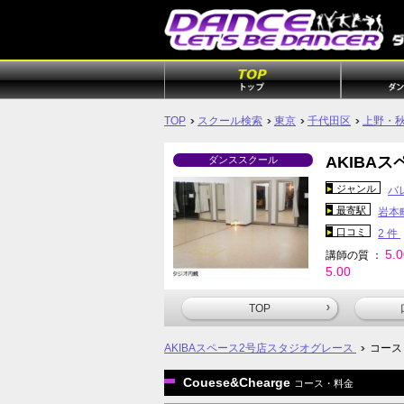
TOP
スクール検索
東京
千代田区
上野・
AKIBA
ダンススクール
ジャンル
バ
最寄駅
岩本
口コミ
2 件
5.
講師の質 ：
5.00
TOP
AKIBAスペース2号店スタジオグレース
コース
Couese&Chearge
コース・料金