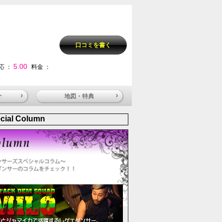
口コミを書く
5.00
応 ：
料金 ：
介
地図・特典
cial Column