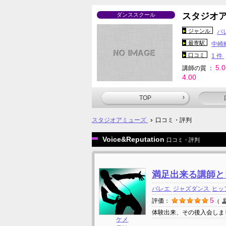
スタジオ
ダンススクール
ジャンル
バ
最寄駅
中崎
口コミ
1 件
5.
講師の質 ：
4.00
TOP
スタジオアミューズ
口コミ・評判
Voice&Reputation
口コミ・評判
満足出来る講師
バレエ
ジャズダンス
ヒッ
5
評価：
体験出来、その後入会しました
ケメ