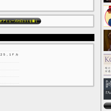
オアミューズの口コミを書く
２５，１Ｆ
カ