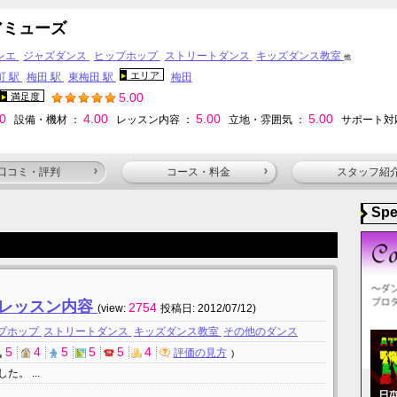
アミューズ
レエ
ジャズダンス
ヒップホップ
ストリートダンス
キッズダンス教室
他
エリア
町 駅
梅田 駅
東梅田 駅
梅田
5.00
満足度
00
4.00
5.00
5.00
設備・機材 ：
レッスン内容 ：
立地・雰囲気 ：
サポート対
口コミ・評判
コース・料金
スタッフ紹
Spe
とレッスン内容
2754
(view:
投稿日: 2012/07/12)
プホップ
ストリートダンス
キッズダンス教室
その他のダンス
5
4
5
5
5
4
評価の見方
。 ...