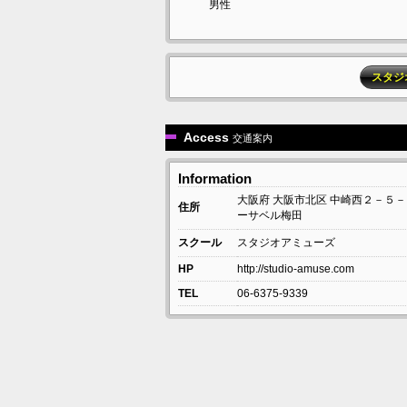
男性
スタジ
Access
交通案内
Information
大阪府
大阪市北区
中崎西２－５－
住所
ーサベル梅田
スクール
スタジオアミューズ
HP
http://studio-amuse.com
TEL
06-6375-9339