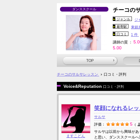
チーコの
ダンススクール
ジャンル
ジ
最寄駅
東銀
口コミ
1 件
5.
講師の質 ：
5.00
TOP
チーコのサルサレッスン
口コミ・評判
Voice&Reputation
口コミ・評判
笑顔になれるレ
サルサ
5
評価：
サルサは以前から興味があ
ますこどん
と思い、ダンススクールへ