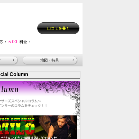
口コミを書く
5.00
応 ：
料金 ：
介
地図・特典
cial Column