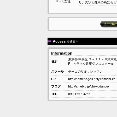
80 代 女性
り、美容と健康の為にもとても
チーコの
Access
交通案内
Information
東京都
中央区
３－１１－８第六丸
住所
F ヒラソル銀座ダンススクール
スクール
チーコのサルサレッスン
HP
http://homepage3.nifty.com/chi-ko
ブログ
http://ameblo.jp/chi-kodance/
TEL
090-1657-3255