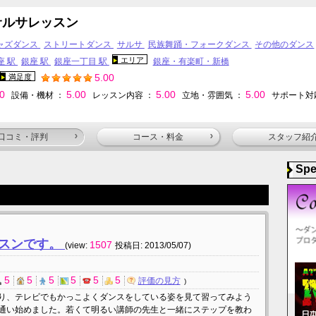
サルサレッスン
ャズダンス
ストリートダンス
サルサ
民族舞踊・フォークダンス
その他のダンス
エリア
座 駅
銀座 駅
銀座一丁目 駅
銀座・有楽町・新橋
5.00
満足度
00
5.00
5.00
5.00
設備・機材 ：
レッスン内容 ：
立地・雰囲気 ：
サポート対
口コミ・評判
コース・料金
スタッフ紹
Spe
ッスンです。
1507
(view:
投稿日: 2013/05/07)
5
5
5
5
5
5
評価の見方
り、テレビでもかっこよくダンスをしている姿を見て習ってみよう
通い始めました。若くて明るい講師の先生と一緒にステップを教わ