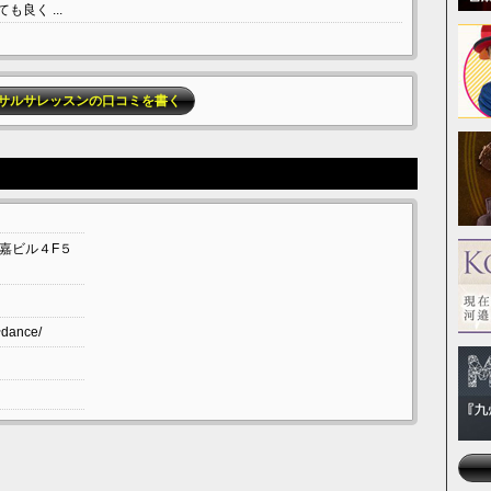
良く ...
サルサレッスンの口コミを書く
嘉ビル４F５
~dance/