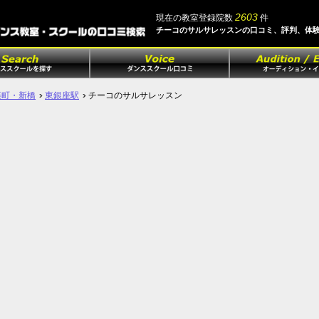
2603
現在の教室登録院数
件
チーコのサルサレッスンの口コミ、評判、体
楽町・新橋
東銀座駅
チーコのサルサレッスン