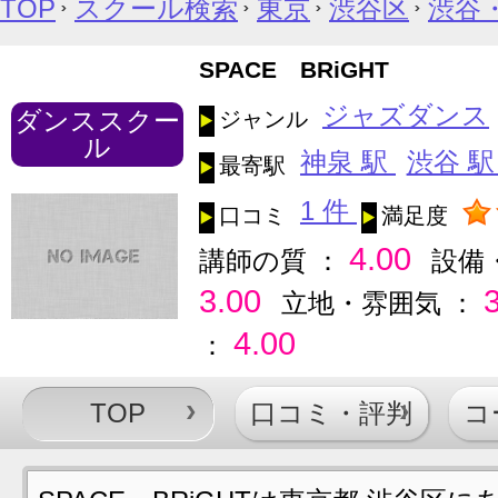
TOP
スクール検索
東京
渋谷区
渋谷
SPACE BRiGHT
ジャズダンス
ダンススクー
ジャンル
ル
神泉 駅
渋谷 
最寄駅
1 件
口コミ
満足度
4.00
講師の質 ：
設備
3.00
立地・雰囲気 ：
4.00
：
TOP
口コミ・評判
コ