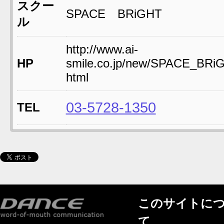
スクー
SPACE BRiGHT
ル
http://www.ai-
HP
smile.co.jp/new/SPACE_BRi
html
03-5728-1350
TEL
このサイトに
て