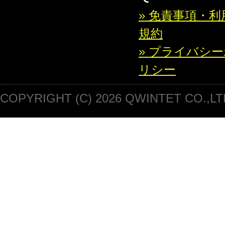
» 免責事項・利
規約
» プライバシ
リシー
COPYRIGHT (C) 2026 QWINTET CO.,LT