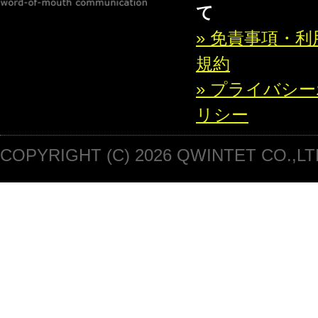
て
» 免責事項・利
規約
» プライバシ
リシー
COPYRIGHT (C) 2026 QWINTET CO.,LT