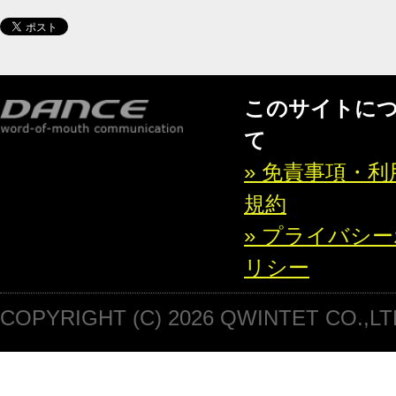
このサイトに
て
» 免責事項・利
規約
» プライバシ
リシー
COPYRIGHT (C) 2026 QWINTET CO.,LT