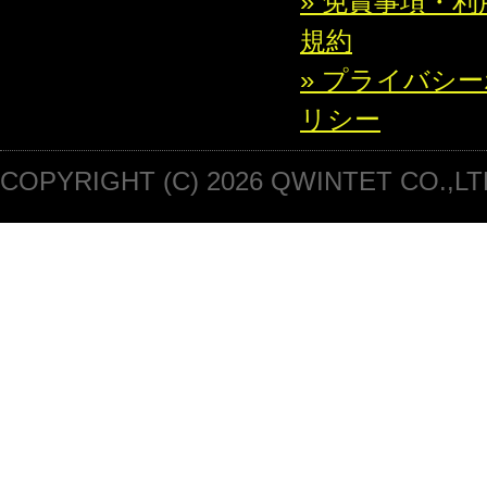
» 免責事項・利
規約
» プライバシ
リシー
COPYRIGHT (C) 2026 QWINTET CO.,LT