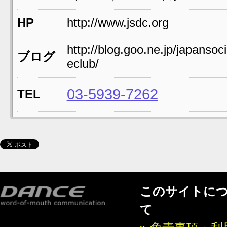
HP
http://www.jsdc.org
http://blog.goo.ne.jp/japansoc
ブログ
eclub/
03-5939-7262
TEL
このサイトに
て