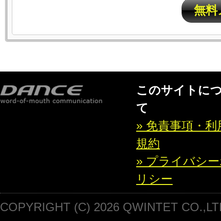
無料
このサイトに
て
» 免責事項・利
規約
» プライバシ
リシー
COPYRIGHT (C) 2026 QWINTET CO.,LT