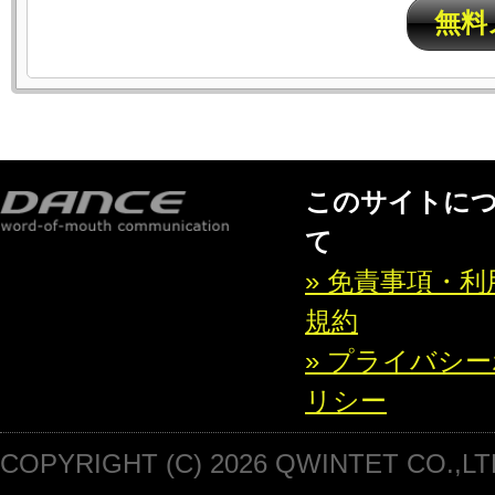
無料
このサイトに
て
» 免責事項・利
規約
» プライバシ
リシー
COPYRIGHT (C) 2026 QWINTET CO.,LT